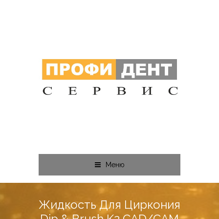
Меню
Жидкость Для Циркония
Dip & Brush K2 CAD/CAM