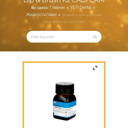
Главная
YETI Dental
Вы здесь:
Жидкости/лаки
Жидкость для циркония
Dip & Brush K2 CAD/CAM