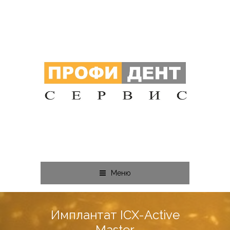
Меню
Имплантат ICX-Active
Master