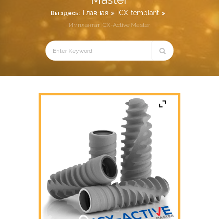
Главная
ICX-templant
Вы здесь:
Имплантат ICX-Active Master