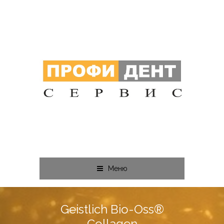
Меню
Geistlich Bio-Oss®
Collagen