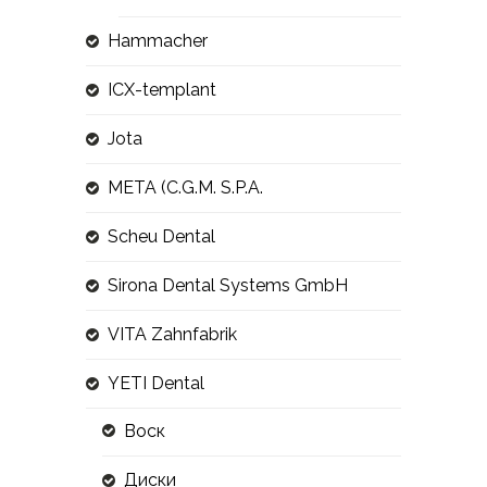
Hammacher
ICX-templant
Jota
META (C.G.M. S.P.A.
Scheu Dental
Sirona Dental Systems GmbH
VITA Zahnfabrik
YETI Dental
Воск
Диски