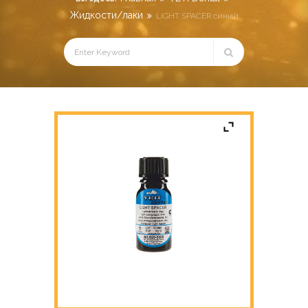
Жидкости/лаки
LIGHT SPACER синий