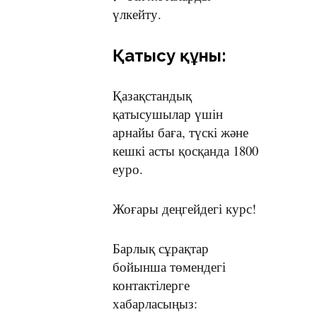
үлкейту.
Қатысу құны:
Қазақстандық
қатысушылар үшін
арнайы баға, түскі және
кешкі асты қосқанда 1800
еуро.
Жоғары деңгейдегі курс!
Барлық сұрақтар
бойынша төмендегі
контактілерге
хабарласыңыз: