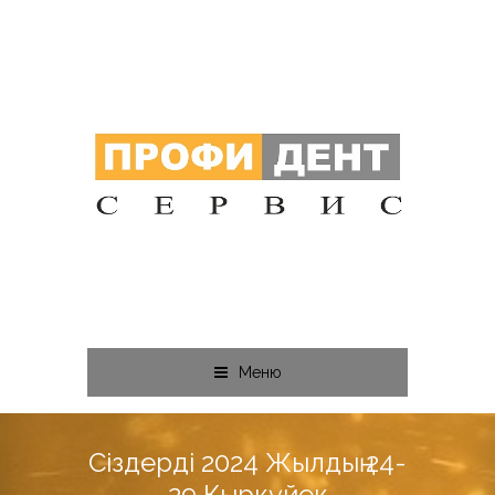
Меню
Сіздерді 2024 Жылдың 24-
29 Қыркүйек