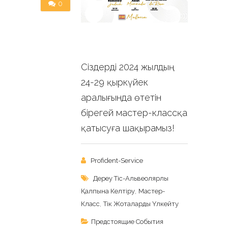
0
Сіздерді 2024 жылдың
24-29 қыркүйек
аралығында өтетін
бірегей мастер-классқа
қатысуға шақырамыз!
Profident-Service
Дереу Тіс-Альвеолярлы
,
Қалпына Келтіру
Мастер-
,
Класс
Тік Жоталарды Үлкейту
Предстоящие События