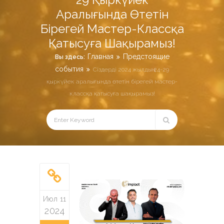
Аралығында Өтетін
Бірегей Мастер-Классқа
Қатысуға Шақырамыз!
Главная
Предстоящие
Вы здесь:
события
Сіздерді 2024 жылдың 24-29
қыркүйек аралығында өтетін бірегей мастер-
классқа қатысуға шақырамыз!
Июл 11
2024