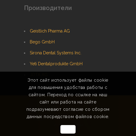
Производители
Geistlich Pharma AG
Bego GmbH
Sirona Dental Systems Inc.
Yeti Dentalprodukte GmbH
JOTA AG
Этот сайт использует файлы cookie
для повышения удобства работы с
сайтом. Переход по ссылке на наш
сайт или работа на сайте
© 2002-2025 Компания "Профидент-Сервис"
|
подразумевают согласие со сбором
данных посредством файлов cookie.
Created by ALL SERVICE
Услуги
|
Товары
OK