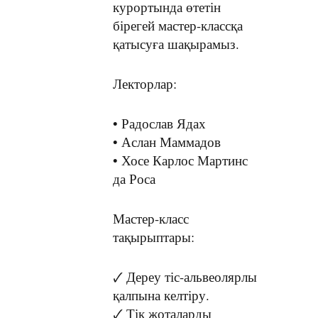
курортында өтетін
бірегей мастер-классқа
қатысуға шақырамыз.
Лекторлар:
• Радослав Ядах
• Аслан Маммадов
• Хосе Карлос Мартинс
да Роса
Мастер-класс
тақырыптары:
🗸 Дереу тіс-альвеолярлы
қалпына келтіру.
🗸 Тік жоталарды