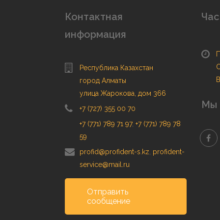
Контактная
Час
информация
П
С
Республика Казахстан
В
город Алматы
улица Жарокова, дом 366
Мы 
+7 (727) 355 00 70
+7 (771) 789 71 97
,
+7 (771) 789 78
59
profid@profident-s.kz
,
profident-
service@mail.ru
Отправить
сообщение