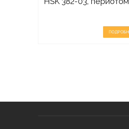
HSK 382-03, периотом
ПОДРОБН