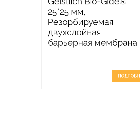
Geistlich Bio-Gide®
25*25 мм,
Резорбируемая
двухслойная
барьерная мембрана
ПОДРОБН