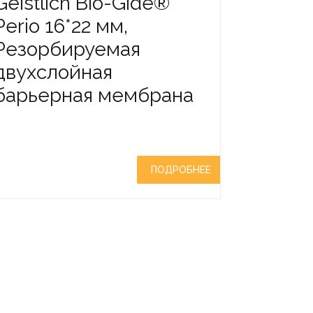
Geistlich Bio-Gide®
Perio 16*22 мм,
Резорбируемая
двухслойная
барьерная мембрана
ПОДРОБНЕЕ